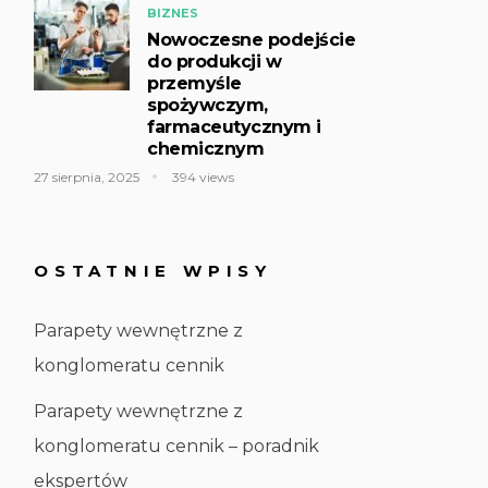
BIZNES
Nowoczesne podejście
do produkcji w
przemyśle
spożywczym,
farmaceutycznym i
chemicznym
27 sierpnia, 2025
394 views
OSTATNIE WPISY
Parapety wewnętrzne z
konglomeratu cennik
Parapety wewnętrzne z
konglomeratu cennik – poradnik
ekspertów