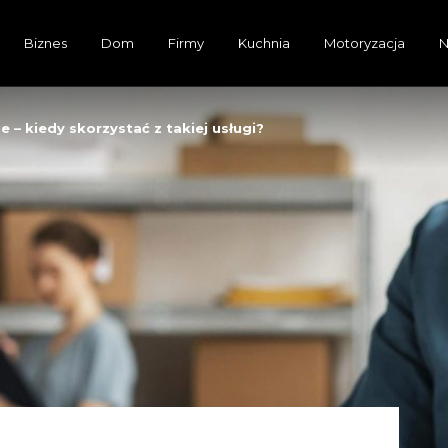
Biznes
Dom
Firmy
Kuchnia
Motoryzacja
N
 – kiedy skorzystać z takiej usługi?