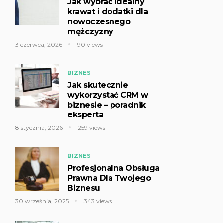
Jak wybrać idealny
krawat i dodatki dla
nowoczesnego
mężczyzny
3 czerwca, 2026
90 views
BIZNES
Jak skutecznie
wykorzystać CRM w
biznesie – poradnik
eksperta
8 stycznia, 2026
259 views
BIZNES
Profesjonalna Obsługa
Prawna Dla Twojego
Biznesu
30 września, 2025
343 views