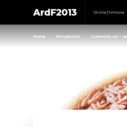
ArdF2013
Strona Domowa
Home
Aktualności
Czerwony ryż – u