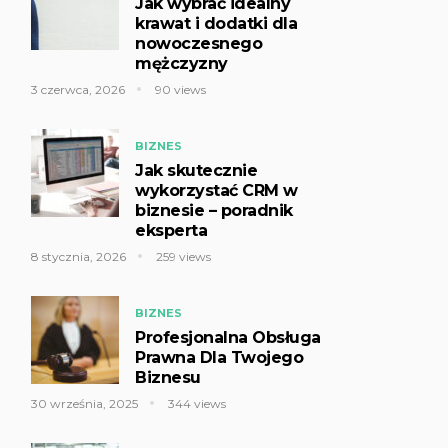
Jak wybrać idealny
krawat i dodatki dla
nowoczesnego
mężczyzny
3 czerwca, 2026
90 views
BIZNES
Jak skutecznie
wykorzystać CRM w
biznesie – poradnik
eksperta
8 stycznia, 2026
259 views
BIZNES
Profesjonalna Obsługa
Prawna Dla Twojego
Biznesu
30 września, 2025
344 views