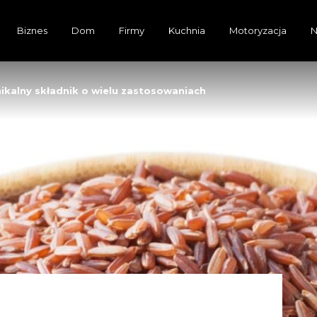
Biznes
Dom
Firmy
Kuchnia
Motoryzacja
N
nikalny składnik o wielu zastosowaniach