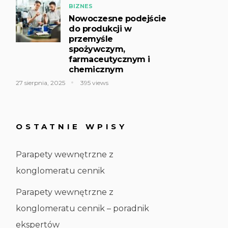
BIZNES
Nowoczesne podejście
do produkcji w
przemyśle
spożywczym,
farmaceutycznym i
chemicznym
27 sierpnia, 2025
395 views
OSTATNIE WPISY
Parapety wewnętrzne z
konglomeratu cennik
Parapety wewnętrzne z
konglomeratu cennik – poradnik
ekspertów