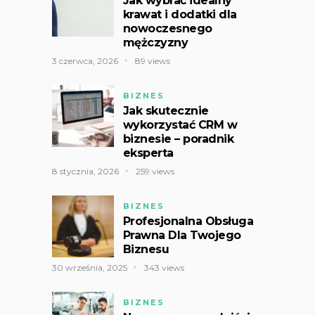
Jak wybrać idealny
krawat i dodatki dla
nowoczesnego
mężczyzny
3 czerwca, 2026
89 views
BIZNES
Jak skutecznie
wykorzystać CRM w
biznesie – poradnik
eksperta
8 stycznia, 2026
259 views
BIZNES
Profesjonalna Obsługa
Prawna Dla Twojego
Biznesu
30 września, 2025
343 views
BIZNES