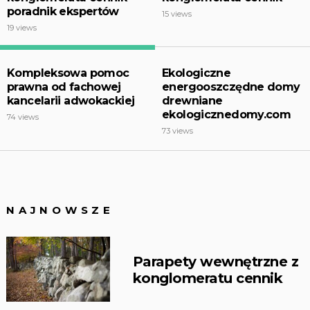
poradnik ekspertów
15 views
19 views
Kompleksowa pomoc
Ekologiczne
prawna od fachowej
energooszczędne domy
kancelarii adwokackiej
drewniane
ekologicznedomy.com
74 views
73 views
NAJNOWSZE
Parapety wewnętrzne z
konglomeratu cennik