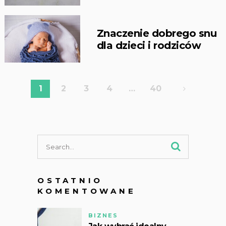
Znaczenie dobrego snu
dla dzieci i rodziców
Stronicowanie
1
2
3
4
…
40
wpisów
OSTATNIO
KOMENTOWANE
BIZNES