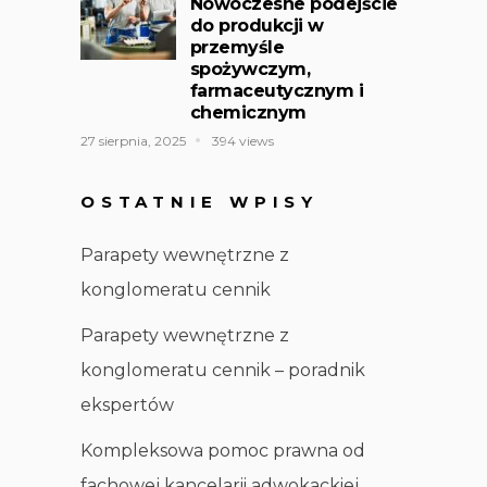
Nowoczesne podejście
do produkcji w
przemyśle
spożywczym,
farmaceutycznym i
chemicznym
27 sierpnia, 2025
394 views
OSTATNIE WPISY
Parapety wewnętrzne z
konglomeratu cennik
Parapety wewnętrzne z
konglomeratu cennik – poradnik
ekspertów
Kompleksowa pomoc prawna od
fachowej kancelarii adwokackiej