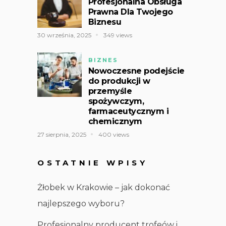
Profesjonalna Obsługa
Prawna Dla Twojego
Biznesu
30 września, 2025
349 views
BIZNES
Nowoczesne podejście
do produkcji w
przemyśle
spożywczym,
farmaceutycznym i
chemicznym
27 sierpnia, 2025
400 views
OSTATNIE WPISY
Żłobek w Krakowie – jak dokonać
najlepszego wyboru?
Profesjonalny producent trofeów i