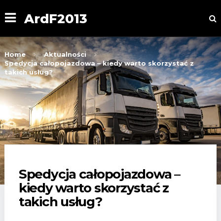
ArdF2013
Home
Aktualności
Spedycja całopojazdowa – kiedy warto skorzystać z
takich usług?
Spedycja całopojazdowa –
kiedy warto skorzystać z
takich usług?