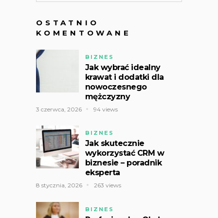
OSTATNIO
KOMENTOWANE
BIZNES
Jak wybrać idealny
krawat i dodatki dla
nowoczesnego
mężczyzny
3 czerwca, 2026
94 views
BIZNES
Jak skutecznie
wykorzystać CRM w
biznesie – poradnik
eksperta
8 stycznia, 2026
263 views
BIZNES