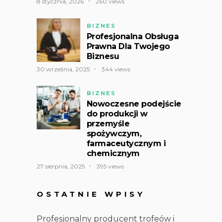
8 stycznia, 2026
260 views
BIZNES
Profesjonalna Obsługa
Prawna Dla Twojego
Biznesu
30 września, 2025
344 views
BIZNES
Nowoczesne podejście
do produkcji w
przemyśle
spożywczym,
farmaceutycznym i
chemicznym
27 sierpnia, 2025
395 views
OSTATNIE WPISY
Profesjonalny producent trofeów i