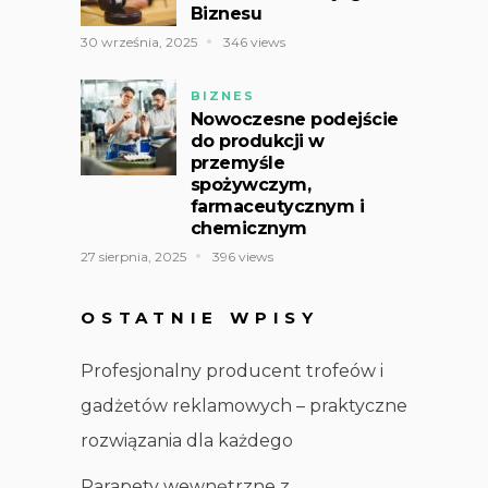
Biznesu
30 września, 2025
346 views
BIZNES
Nowoczesne podejście
do produkcji w
przemyśle
spożywczym,
farmaceutycznym i
chemicznym
27 sierpnia, 2025
396 views
OSTATNIE WPISY
Profesjonalny producent trofeów i
gadżetów reklamowych – praktyczne
rozwiązania dla każdego
Parapety wewnętrzne z