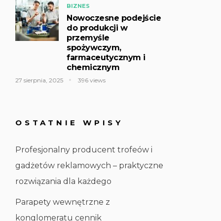
BIZNES
Nowoczesne podejście
do produkcji w
przemyśle
spożywczym,
farmaceutycznym i
chemicznym
27 sierpnia, 2025
396 views
OSTATNIE WPISY
Profesjonalny producent trofeów i
gadżetów reklamowych – praktyczne
rozwiązania dla każdego
Parapety wewnętrzne z
konglomeratu cennik