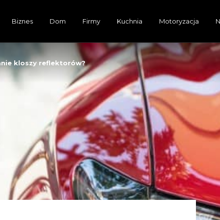
Biznes
Dom
Firmy
Kuchnia
Motoryzacja
N
nie kloszy reflektorów?