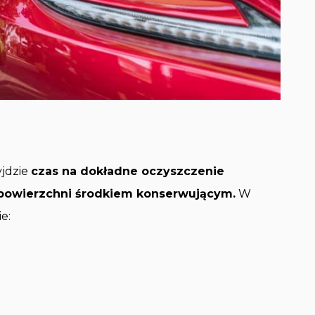
yjdzie
czas na dokładne oczyszczenie
h powierzchni środkiem konserwującym.
W
e: