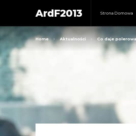
ArdF2013
Strona Domowa
Home
Aktualności
Co daje polerowa