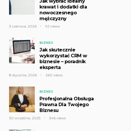
Jak wybrać idealny
krawat i dodatki dla
nowoczesnego
mężczyzny
3 czerwca, 2026
92 views
BIZNES
Jak skutecznie
wykorzystać CRM w
biznesie – poradnik
eksperta
8 stycznia, 2026
260 views
BIZNES
Profesjonalna Obsługa
Prawna Dla Twojego
Biznesu
30 września, 2025
346 views