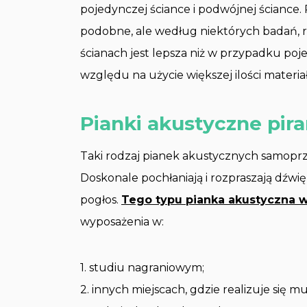
pojedynczej ściance i podwójnej ściance.
podobne, ale według niektórych badań, r
ścianach jest lepsza niż w przypadku po
względu na użycie większej ilości materiału
Pianki akustyczne pir
Taki rodzaj pianek akustycznych samopr
Doskonale pochłaniają i rozpraszają dźwi
pogłos.
Tego typu pianka akustyczna 
wyposażenia w:
1. studiu nagraniowym;
2. innych miejscach, gdzie realizuje się m