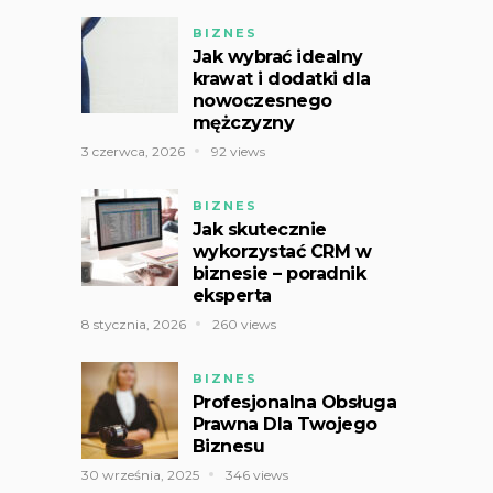
BIZNES
Jak wybrać idealny
krawat i dodatki dla
nowoczesnego
mężczyzny
3 czerwca, 2026
92 views
BIZNES
Jak skutecznie
wykorzystać CRM w
biznesie – poradnik
eksperta
8 stycznia, 2026
260 views
BIZNES
Profesjonalna Obsługa
Prawna Dla Twojego
Biznesu
30 września, 2025
346 views