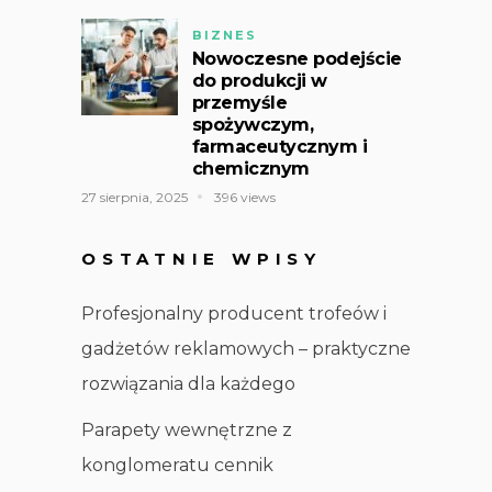
BIZNES
Nowoczesne podejście
do produkcji w
przemyśle
spożywczym,
farmaceutycznym i
chemicznym
27 sierpnia, 2025
396 views
OSTATNIE WPISY
Profesjonalny producent trofeów i
gadżetów reklamowych – praktyczne
rozwiązania dla każdego
Parapety wewnętrzne z
konglomeratu cennik