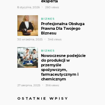
eksperta
8 stycznia, 2026
260 views
BIZNES
Profesjonalna Obsługa
Prawna Dla Twojego
Biznesu
30 września, 2025
346 views
BIZNES
Nowoczesne podejście
do produkcji w
przemyśle
spożywczym,
farmaceutycznym i
chemicznym
27 sierpnia, 2025
396 views
OSTATNIE WPISY