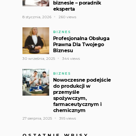
biznesie – poradnik
eksperta
8 stycznia, 2026
260 views
BIZNES
Profesjonalna Obsługa
Prawna Dla Twojego
Biznesu
30 września, 2025
344 views
BIZNES
Nowoczesne podejście
do produkcji w
przemyśle
spożywczym,
farmaceutycznym i
chemicznym
27 sierpnia, 2025
395 views
OSTATNIE WPISY