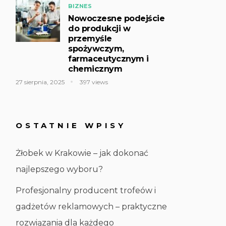
BIZNES
Nowoczesne podejście
do produkcji w
przemyśle
spożywczym,
farmaceutycznym i
chemicznym
27 sierpnia, 2025
397 views
OSTATNIE WPISY
Żłobek w Krakowie – jak dokonać
najlepszego wyboru?
Profesjonalny producent trofeów i
gadżetów reklamowych – praktyczne
rozwiązania dla każdego