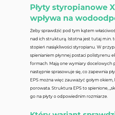
Płyty styropianowe 
wpływa na wodoodpo
Żeby sprawdzić pod tym kątem właściwośc
nad ich strukturą. Istotna jest tutaj m.i
stopień nasiąkliwości styropianu. W prz
spienianiem płynnej postaci polistyren
formach. Mają one wymiary docelowych pł
następnie sprasowuje się, co zapewnia pł
EPS można więc zauważyć gołym okiem, b
porowata. Struktura EPS to spienione, „skl
go na płyty o odpowiednim rozmiarze.
Który wariant sprawdzi 