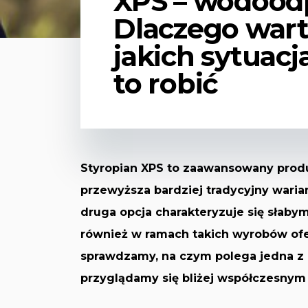
XPS – wodoodp
Dlaczego wart
jakich sytuac
to robić
Styropian XPS to zaawansowany prod
przewyższa bardziej tradycyjny warian
druga opcja charakteryzuje się słaby
również w ramach takich wyrobów ofer
sprawdzamy, na czym polega jedna z n
przyglądamy się bliżej współczesnym