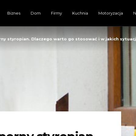
Biznes
Dom
Firmy
Kuchnia
Motoryzacja
N
y styropian. Dlaczego warto go stosować i w jakich sytuacj