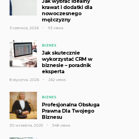
Jak wybrać idealny
krawat i dodatki dla
nowoczesnego
mężczyzny
3 czerwca, 2026
93 views
BIZNES
Jak skutecznie
wykorzystać CRM w
biznesie – poradnik
eksperta
8 stycznia, 2026
262 views
BIZNES
Profesjonalna Obsługa
Prawna Dla Twojego
Biznesu
30 września, 2025
348 views