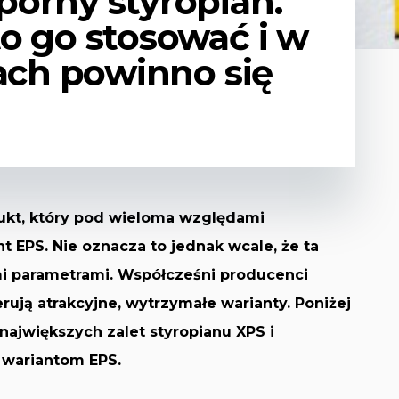
orny styropian.
o go stosować i w
jach powinno się
ukt, który pod wieloma względami
t EPS. Nie oznacza to jednak wcale, że ta
mi parametrami. Współcześni producenci
ują atrakcyjne, wytrzymałe warianty. Poniżej
ajwiększych zalet styropianu XPS i
 wariantom EPS.