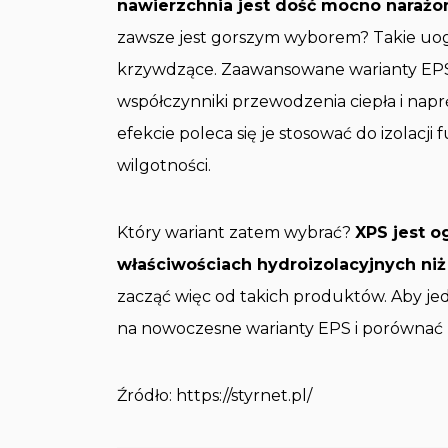
nawierzchnia jest dość mocno narażo
zawsze jest gorszym wyborem? Takie uog
krzywdzące. Zaawansowane warianty EPS
współczynniki przewodzenia ciepła i napr
efekcie poleca się je stosować do izolac
wilgotności.
Który wariant zatem wybrać?
XPS jest o
właściwościach hydroizolacyjnych niż
zacząć więc od takich produktów. Aby je
na nowoczesne warianty EPS i porównać
Źródło: https://styrnet.pl/