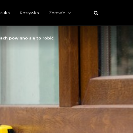
auka
Rozrywka
Zdrowie
ach powinno się to robić