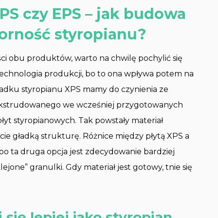
XPS czy EPS – jak budowa
rność styropianu?
i obu produktów, warto na chwilę pochylić się
n. technologia produkcji, bo to ona wpływa potem na
ypadku styropianu XPS mamy do czynienia ze
u ekstrudowanego we wcześniej przygotowanych
yt styropianowych. Tak powstały materiał
ycie gładką strukturę. Różnice między płytą XPS a
o ta druga opcja jest zdecydowanie bardziej
ejone” granulki. Gdy materiał jest gotowy, tnie się
się lepiej jako styropian