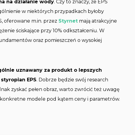
na na działanie wody
. Czy to znaczy, że EPS
ólnienie w niektórych przypadkach byłoby
, oferowane m.in. przez
Styrnet
mają atrakcyjne
ężenie ściskające przy 10% odkształceniu. W
ji fundamentów oraz pomieszczeń o wysokiej
gólnie uznawany za produkt o lepszych
 styropian EPS
. Dobrze będzie swój research
dnak zyskać pełen obraz, warto zwrócić też uwagę
 konkretne modele pod kątem ceny i parametrów.