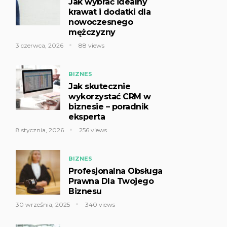
Jak wybrać idealny
krawat i dodatki dla
nowoczesnego
mężczyzny
3 czerwca, 2026
88 views
BIZNES
Jak skutecznie
wykorzystać CRM w
biznesie – poradnik
eksperta
8 stycznia, 2026
256 views
BIZNES
Profesjonalna Obsługa
Prawna Dla Twojego
Biznesu
30 września, 2025
340 views