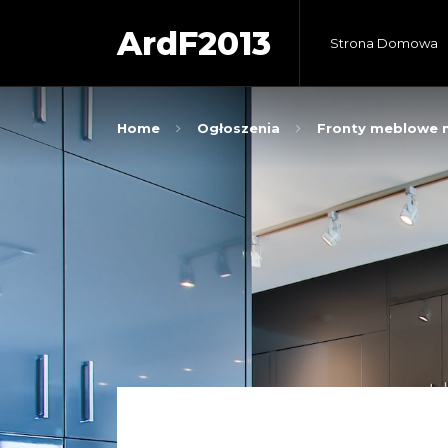
ArdF2013
Strona Domowa
Home
Ogłoszenia
Fronty meblowe n