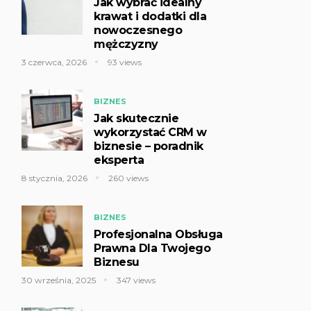
Jak wybrać idealny
krawat i dodatki dla
nowoczesnego
mężczyzny
3 czerwca, 2026
93 views
BIZNES
Jak skutecznie
wykorzystać CRM w
biznesie – poradnik
eksperta
8 stycznia, 2026
260 views
BIZNES
Profesjonalna Obsługa
Prawna Dla Twojego
Biznesu
30 września, 2025
347 views