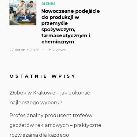
BIZNES
Nowoczesne podejście
do produkcji w
przemyśle
spożywczym,
farmaceutycznym i
chemicznym
27 sierpnia, 2025
397 views
OSTATNIE WPISY
Żłobek w Krakowie – jak dokonać
najlepszego wyboru?
Profesjonalny producent trofeów i
gadżetów reklamowych – praktyczne
rozwiązania dla każdego